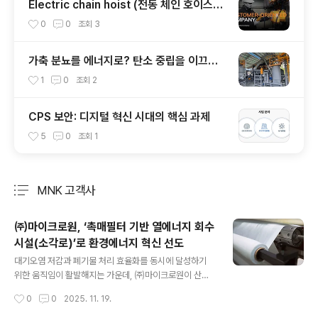
Electric chain hoist (전동 체인 호이스트)
의 특징 및 주의사항
0
0
조회
3
가축 분뇨를 에너지로? 탄소 중립을 이끄는
축분 바이오차 제조
1
0
조회
2
CPS 보안: 디지털 혁신 시대의 핵심 과제
5
0
조회
1
MNK 고객사
분류 전체보기
주요 글 목록
㈜마이크로원, ‘촉매필터 기반 열에너지 회수
시설(소각로)’로 환경에너지 혁신 선도
글 내용
대기오염 저감과 폐기물 처리 효율화를 동시에 달성하기
위한 움직임이 활발해지는 가운데, ㈜마이크로원이 산업
현장의 오염물질 저감 및 에너지 순환 효율을 높이는 ‘통합
작성시간
0
0
2025. 11. 19.
환경에너지 솔루션’을 강화하고 있다. 2006년 설립된 (주)
마이크로원은 산업용 집진설비, 열에너지 회수시설(소각