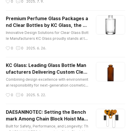
0
0
2025. 7. 9.
ng glass bottle manufacturer, is gaining recognit
ion as a trusted global glass bottle manufacture
r serving industries ranging from beauty to phar
Premium Perfume Glass Packages a
maceuticals. Based in South Korea, this innovati
nd Clear Bottles by KC Glass, the Tr
ve Korea glass bottle factory is pioneering sust
글 내용
usted Korea Glass Bottle Manufact
ainable grow..
Innovative Design Solutions for Clear Glass Bott
urer
le Manufacturers KC Glass proudly stands at th
e forefront of the global packaging industry as a
작성시간
0
0
2025. 6. 26.
leading Korea glass bottle manufacturer, recog
nized for its commitment to precision, quality, a
nd innovation. With decades of experience in th
KC Glass: Leading Glass Bottle Man
e design and production of clear glass bottles a
ufacturers Delivering Custom Clear
nd perfume glass packages, KC Glass serves a
글 내용
Glass Bottles and Sustainable Packa
s a one-stop partner..
Combining design excellence with environment
ging for Global Beauty Brands
al responsibility for next-generation cosmetic g
lass bottles. KC Glass & Materials Co., Ltd. (KC
작성시간
0
0
2025. 5. 22.
Glass) stands out among glass bottle manufactu
rers as a premier provider of high-quality clear
glass bottles. As a trusted cosmetic glass bottl
DAESANINOTEC: Setting the Bench
e manufacturer, KC Glass redefines how beauty
mark Among Chain Block Hoist Man
brands design and package their products by o
글 내용
ufacturers
ffering custom clear gl..
Built for Safety, Performance, and Longevity: Th