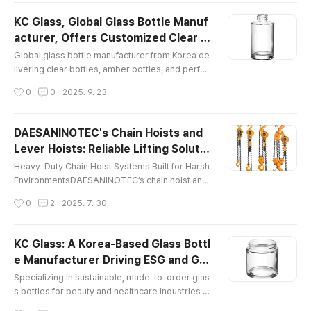
로), 고기능필터 기반 처리기술 등을 통해 환경에너지 분야
KC Glass, Global Glass Bottle Manuf
에서 EPC(Engineering, Procurement, Constructio
acturer, Offers Customized Clear B
n) 전문기업으로 성장해왔다. ‘미세한 분진 하나라도 놓치
글 내용
ottles and Perfume Glass Packages
지 않는다’는 창립 철학 아래, 대기환경 개선과 에너지 절감
Global glass bottle manufacturer from Korea de
for International Partners
을 동시에 구현하는 설비 개발에 주력하고 있다. 특히, 대기
livering clear bottles, amber bottles, and perfu
오염 저감과 폐기물처리 효율화를 위한 첨단 설비 기술은
me glass packages for cosmetics and pharmac
작성시간
0
0
2025. 9. 23.
환경에너지 산업의 핵심 인프라로 평가받고 있다. 마이크
euticals KC Glass & Materials Co., Ltd., a premie
로원의 주요..
r glass bottle manufacturer, proudly announces
its continued leadership in delivering high-quali
DAESANINOTEC's Chain Hoists and
ty glass packaging solutions for clients across
Lever Hoists: Reliable Lifting Solutio
pharmaceuticals, cosmetics, food, and lifestyle
글 내용
ns for Demanding Worksites
brands worldwide. A..
Heavy-Duty Chain Hoist Systems Built for Harsh
EnvironmentsDAESANINOTEC’s chain hoist and
lever hoist systems are designed to perform in
작성시간
0
2
2025. 7. 30.
the most challenging industrial environments. M
ade with high-strength alloy steel and corrosion
-resistant coatings, these hoists provide consis
KC Glass: A Korea-Based Glass Bottl
tent performance, even in tough conditions. Wh
e Manufacturer Driving ESG and Glo
ether used on construction sites, in manufacturi
글 내용
bal Custom Partnerships
ng facilities, or in log..
Specializing in sustainable, made-to-order glas
s bottles for beauty and healthcare industries w
orldwide. KC Glass & Materials Co., Ltd., a leadi
작성시간