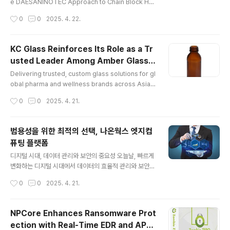
e DAESANINOTEC Approach to Chain Block Hoi
st Manufacturing In the demanding realm of indu
작성시간
0
0
2025. 4. 22.
strial lifting, safety, reliability, and efficiency are
paramount. DAESANINOTEC, as chain block hoi
st manufacturers, stands as a leading global for
KC Glass Reinforces Its Role as a Tr
ce among chain block hoist manufacturers. With
usted Leader Among Amber Glass B
a steadfast commitment to quality, innovation, a
글 내용
ottle Manufacturers in Asia
nd customer satis..
Delivering trusted, custom glass solutions for gl
obal pharma and wellness brands across Asia K
C Glass is widely known as one of the most reli
작성시간
0
0
2025. 4. 21.
able amber glass bottle manufacturers in Asia.
With 50+ years of experience, it has earned the
trust of global pharmaceutical brands. Among a
범용성을 위한 최적의 선택, 나온웍스 엣지컴
mber glass bottle manufacturers, KC Glass is re
퓨팅 플랫폼
cognized for its quality, consistency, and regula
글 내용
tory compliance. ..
디지털 시대, 데이터 관리와 보안의 중요성 오늘날, 빠르게
변화하는 디지털 시대에서 데이터의 효율적 관리와 보안은
주요한 과제처럼 여겨지고 있습니다. 이와 같은 상황 속에
작성시간
0
0
2025. 4. 21.
서 엣지컴퓨팅 및 엣지컴퓨팅플랫폼은 데이터 생태계 및
보안 기능 측면에서 혁신을 가지고 와 이목이 집중되고 있
죠.그렇다면, 여기서 말하는 엣지컴퓨팅이란 무엇이며 엣
NPCore Enhances Ransomware Prot
지컴퓨팅플랫폼인 ‘나온웍스 엣지컴퓨팅 플랫폼’에서는 어
ection with Real-Time EDR and APT
떠한 이점을 제공하는지 살펴보겠습니다. 나온웍스 엣지컴