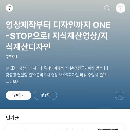
검색하기
티스토리
영상제작부터 디자인까지 ONE
-STOP으로! 지식재산영상/지
식재산디자인
구독자
1
☝ 3D｜영상｜디자인｜온라인마케팅 각 분야 전문가에게 받는 1:1
맞춤형 컨설팅 🏆수출바우처 영상 우수&디자인 파워 수행사 🏆RIP
C 3D동영상·브랜드·디자인 수행사 🏆제조·RIPS·관광 바우처 수행사
...더보기
기획부터 촬영, 제작, 영상 편집까지 한 번에! 홍보물 제작부터 홈페이
지 제작까지 모든 영상, 디자인을 단 하나의 회사를 통해 빠르게 제작
구독하기
방명록
신고하기 레이어
열기
하세요. 원하는 영상, 원하는 디자인 모두 1:1 맞춤형으로 제작해드립
니다. 😊
인기글