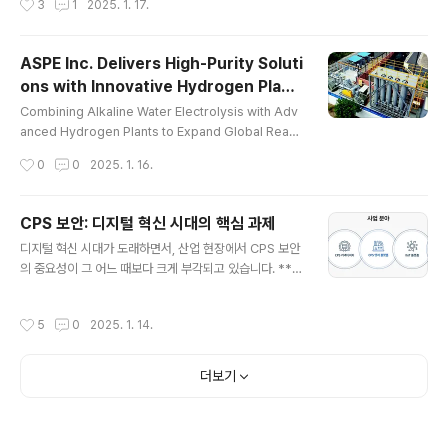
3
1
2025. 1. 17.
-quality material handling equipment, is setting
a new global standard with its innovative solutio
ns. Renowned for reliability, advanced technolo
ASPE Inc. Delivers High-Purity Soluti
gy, and exceptional customer service, Daesan
ons with Innovative Hydrogen Plant
chain block Daesan Korea continues to redefine
글 내용
s
efficiency and safety in ..
Combining Alkaline Water Electrolysis with Adv
anced Hydrogen Plants to Expand Global Reach
Let's find out about Aspe Inc's Eco-friendly hydr
작성시간
0
0
2025. 1. 16.
ogen solutions.ASPE Inc., a global leader in gas
separation, purification, and engineering syste
ms, is at the forefront of technological innovatio
CPS 보안: 디지털 혁신 시대의 핵심 과제
n with its cutting-edge hydrogen plant solution
글 내용
디지털 혁신 시대가 도래하면서, 산업 현장에서 CPS 보안
s. Established in 2000, the company has built a r
의 중요성이 그 어느 때보다 크게 부각되고 있습니다. **C
eputation for exc..
PS(Cyber-Physical Systems)**는 물리적 시스템과
디지털 기술이 융합된 구조로, 스마트팩토리, 발전소, 자동
작성시간
5
0
2025. 1. 14.
차 생산라인 등 다양한 산업 분야에서 중요한 역할을 합니
다. 하지만 이러한 연결성은 동시에 CPS 보안을 위협하는
새로운 사이버 공격의 가능성을 내포하고 있습니다. 나온
더보기
웍스는 CPS 보안 분야의 선두주자로서, 제조 현장의 핵심
자산을 보호하는 혁신적인 솔루션을 제공합니다. 나온웍
스의 CPS 보안 기술력설립 이후 15년간 산업 보안 분야에