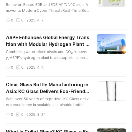
글 내용
Capabilities
퓨팅 플랫폼을 이해하기 위해서는 엣지컴퓨팅이라는 기술
Behavior-Based EDR and EDR APT: NPCore's A
에 대해 알고 계셔야만 할 것입니다. 엣지컴퓨팅이란?엣지
nswer to Modern Cyber ThreatsReal-Time Beh
컴퓨팅이란, 데이터를 클라우드 즉 중앙서버에 보내지 않
avioral Defense: ZombieZERO EDR vs. Tradition
작성시간
0
0
2025. 4. 7.
고 기기나 센서와 가까운 곳에서 처리하는 기술을 말합니
al AntivirusIn the face of ever-evolving cyber th
다. 네트워크의 끝 단을 의미하는 엣지에서 데이터를 처..
reats, Korean cybersecurity pioneer NPCore is
setting a new standard in endpoint protection w
ASPE Enhances Global Energy Trans
ith its flagship solution, ZombieZERO EDR. Desig
ition with Modular Hydrogen Plant S
ned for the modern digital enterprise, this adva
글 내용
olutions
nced EDR (Endpoint Detection an..
Combining water electrolysis and CO₂ recover
y, ASPE’s hydrogen plant tech supports clean e
nergy goals. ASPE Inc., a distinguished South K
작성시간
0
0
2025. 4. 1.
orean gas engineering company, has solidified i
ts position as a leader in the hydrogen plant sec
tor. Since its inception in 2000, ASPE has specia
Clear Glass Bottle Manufacturing in
lized in air separation and gas purification techn
Asia: KC Glass Delivers Eco-Friendly
ologies, offering comprehensive solutions that
글 내용
Innovation
encompass the desi..
With over 50 years of expertise, KC Glass deliv
ers excellence in scalable,sustainable bottle pr
oduction KC Glass & Materials Co., Ltd. is a glo
작성시간
0
0
2025. 3. 24.
bal leader in clear glass bottle manufacturing in
Asia, with over 50 years of experience serving
the pharmaceutical, cosmetic, and beverage in
What Is Cullet Glass? KC Glass, a Bo