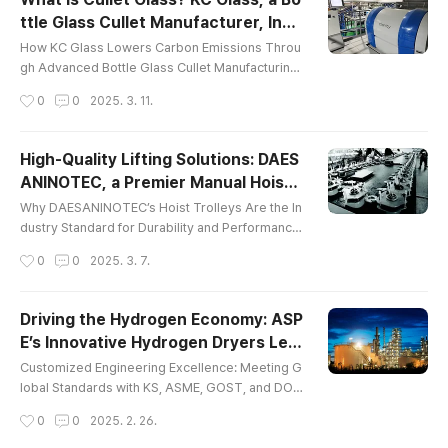
dustries. As demand grows for sustainable, hig
ttle Glass Cullet Manufacturer, Inno
h-quality packaging, KC Glass continues to set t
글 내용
vates Recycling for Bottle Glass in
he benchmark in c..
How KC Glass Lowers Carbon Emissions Throu
Asia
gh Advanced Bottle Glass Cullet Manufacturing I
n an era where sustainability is at the forefront o
작성시간
0
0
2025. 3. 11.
f industrial innovation, KC Glass & Materials Co.,
Ltd. is taking a pioneering role in glass recyclin
g across Asia. As the most renowned and envir
High-Quality Lifting Solutions: DAES
onmentally conscious bottle glass cullet manufa
ANINOTEC, a Premier Manual Hoist
cturer in the region, the company is transformin
글 내용
Manufacturer
g how glass wast..
Why DAESANINOTEC’s Hoist Trolleys Are the In
dustry Standard for Durability and Performanc
e DAESANINOTEC, a leader in material handling
작성시간
0
0
2025. 3. 7.
solutions, is making significant strides in the glo
bal market with its high-performance manual ho
ist and hoist trolley products. As one of the top
Driving the Hydrogen Economy: ASP
manual hoist manufacturers, the company enha
E’s Innovative Hydrogen Dryers Lea
nces efficiency and safety across industries wit
글 내용
d the Way
h customized solutions. ..
Customized Engineering Excellence: Meeting G
lobal Standards with KS, ASME, GOST, and DOS
H ASPE, a leader in gas engineering, introduces
작성시간
0
0
2025. 2. 26.
its hydrogen dryer, designed to remove moistu
re and impurities from hydrogen gas. Using adv