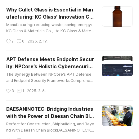
anced catalytic and adsorption technologies, th
Why Cullet Glass is Essential in Man
e hydrogen dryer enhances purification for indu
ufacturing: KC Glass’ Innovation Cul
stries like fuel cells, semiconductors, and chemi
글 내용
let glass
cal processing. Engineered f..
Manufacturing: reducing waste, saving energy:
KC Glass & Materials Co., Ltd.KC Glass & Materi
als Co., Ltd., a leader in the bottle glass cullet m
작성시간
2
0
2025. 2. 19.
anufacturing industry, is reinforcing its commitm
ent to sustainability through innovative cullet gla
ss manufacturing. By integrating cullet glass ma
APT Defense Meets Endpoint Secur
nufacturing into its production process, the com
ity: NPCore’s Holistic Cybersecurity
pany is driving significant environmental and ec
글 내용
Solutions
onomic be..
The Synergy Between NPCore’s APT Defense
and Endpoint Security FrameworksComprehen
sive Strategies and Solutions for APT Defense
작성시간
3
1
2025. 2. 6.
As Advanced Persistent Threats (APTs) grow in
sophistication and impact, organizations need a
dvanced strategies to protect their digital infras
DAESANINOTEC: Bridging Industries
tructure. APT defense is essential for combatin
with the Power of Daesan Chain Blo
g these persistent threats, and NPCore, Inc., a g
글 내용
ck
lobal leader in cybersecurity in..
Perfect for Construction, Shipbuilding, and Beyo
nd With Daesan Chain BlockDAESANINOTEC Ko
rea, South Korea’s premier manufacturer of high
작성시간