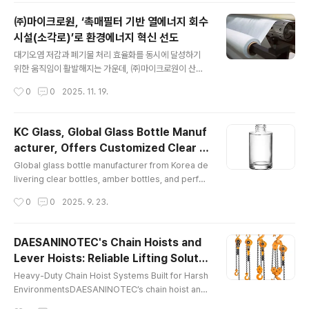
로 전달해야 하는 제조·IT·바이오·공공기관 등 기술 기반 산
㈜마이크로원, ‘촉매필터 기반 열에너지 회수
업군에서 이러한 변화가 뚜렷하게 나타나고 있다. 최근 업
시설(소각로)’로 환경에너지 혁신 선도
계 동향을 보면 기업들이 투자유치(IR), 해외 바이어 상담,
글 내용
정부지원사업 발표, 산업 전시회 등 다양한 비즈니스 현장
대기오염 저감과 폐기물 처리 효율화를 동시에 달성하기
에서 자사의 기술력과 제품 경쟁력을 명확하게 설명하는
위한 움직임이 활발해지는 가운데, ㈜마이크로원이 산업
데 어려움을 겪고 있다. 첨단 기술이나 연구개발(R&D) 기
현장의 오염물질 저감 및 에너지 순환 효율을 높이는 ‘통합
작성시간
0
0
2025. 11. 19.
반 사업의 경우, 비전문가인 이해관계자 입장에서는 일반
환경에너지 솔루션’을 강화하고 있다. 2006년 설립된 (주)
적인 브랜드 광고만으로 핵..
마이크로원은 산업용 집진설비, 열에너지 회수시설(소각
로), 고기능필터 기반 처리기술 등을 통해 환경에너지 분야
KC Glass, Global Glass Bottle Manuf
에서 EPC(Engineering, Procurement, Constructio
acturer, Offers Customized Clear B
n) 전문기업으로 성장해왔다. ‘미세한 분진 하나라도 놓치
글 내용
ottles and Perfume Glass Packages
지 않는다’는 창립 철학 아래, 대기환경 개선과 에너지 절감
Global glass bottle manufacturer from Korea de
for International Partners
을 동시에 구현하는 설비 개발에 주력하고 있다. 특히, 대기
livering clear bottles, amber bottles, and perfu
오염 저감과 폐기물처리 효율화를 위한 첨단 설비 기술은
me glass packages for cosmetics and pharmac
작성시간
0
0
2025. 9. 23.
환경에너지 산업의 핵심 인프라로 평가받고 있다. 마이크
euticals KC Glass & Materials Co., Ltd., a premie
로원의 주요..
r glass bottle manufacturer, proudly announces
its continued leadership in delivering high-quali
DAESANINOTEC's Chain Hoists and
ty glass packaging solutions for clients across
Lever Hoists: Reliable Lifting Solutio
pharmaceuticals, cosmetics, food, and lifestyle
글 내용
ns for Demanding Worksites
brands worldwide. A..
Heavy-Duty Chain Hoist Systems Built for Harsh
EnvironmentsDAESANINOTEC’s chain hoist and
lever hoist systems are designed to perform in
작성시간