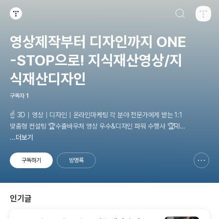
검색하기
티스토리
영상제작부터 디자인까지 ONE
-STOP으로! 지식재산영상/지
식재산디자인
구독자
1
☝ 3D｜영상｜디자인｜온라인마케팅 각 분야 전문가에게 받는 1:1
맞춤형 컨설팅 🏆수출바우처 영상 우수&디자인 파워 수행사 🏆RIP
C 3D동영상·브랜드·디자인 수행사 🏆제조·RIPS·관광 바우처 수행사
...더보기
기획부터 촬영, 제작, 영상 편집까지 한 번에! 홍보물 제작부터 홈페이
지 제작까지 모든 영상, 디자인을 단 하나의 회사를 통해 빠르게 제작
구독하기
방명록
신고하기 레이어
열기
하세요. 원하는 영상, 원하는 디자인 모두 1:1 맞춤형으로 제작해드립
니다. 😊
인기글