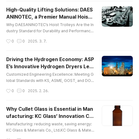
g across Asia. As the most renowned and envir
High-Quality Lifting Solutions: DAES
onmentally conscious bottle glass cullet manufa
ANINOTEC, a Premier Manual Hoist
cturer in the region, the company is transformin
글 내용
Manufacturer
g how glass wast..
Why DAESANINOTEC’s Hoist Trolleys Are the In
dustry Standard for Durability and Performanc
e DAESANINOTEC, a leader in material handling
작성시간
0
0
2025. 3. 7.
solutions, is making significant strides in the glo
bal market with its high-performance manual ho
ist and hoist trolley products. As one of the top
Driving the Hydrogen Economy: ASP
manual hoist manufacturers, the company enha
E’s Innovative Hydrogen Dryers Lea
nces efficiency and safety across industries wit
글 내용
d the Way
h customized solutions. ..
Customized Engineering Excellence: Meeting G
lobal Standards with KS, ASME, GOST, and DOS
H ASPE, a leader in gas engineering, introduces
작성시간
0
0
2025. 2. 26.
its hydrogen dryer, designed to remove moistu
re and impurities from hydrogen gas. Using adv
anced catalytic and adsorption technologies, th
Why Cullet Glass is Essential in Man
e hydrogen dryer enhances purification for indu
ufacturing: KC Glass’ Innovation Cul
stries like fuel cells, semiconductors, and chemi
글 내용
let glass
cal processing. Engineered f..
Manufacturing: reducing waste, saving energy:
KC Glass & Materials Co., Ltd.KC Glass & Materi
als Co., Ltd., a leader in the bottle glass cullet m
작성시간