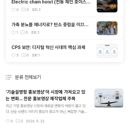
Electric chain hoist (전동 체인 호이스트)
의 특징 및 주의사항
0
0
조회
3
가축 분뇨를 에너지로? 탄소 중립을 이끄는
축분 바이오차 제조
1
0
조회
2
CPS 보안: 디지털 혁신 시대의 핵심 과제
5
0
조회
1
분류 전체보기
주요 글 목록
'기술설명형 홍보영상'이 시장에 가져오고 있
는 변화... 전문 홍보영상 제작업체 주목
글 내용
최근 기업 홍보영상 시장에 새로운 변화의 바람이 불고 있
다. 단순 브랜드 이미지 중심의 광고가 아닌, 복잡한 기술
구조와 제품 원리, 지식재산(IP) 등을 직관적으로 전달하는
작성시간
0
0
2026. 5. 22.
'기술설명형 콘텐츠'로 트렌드가 이동한 것이다. 특히 전문
적인 기술과 사업 구조를 바이어 및 투자자에게 효과적으