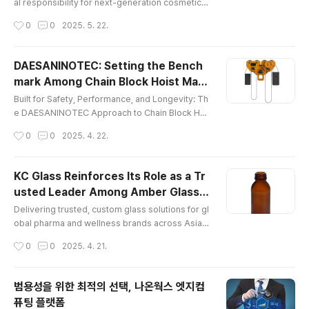
ging for Global Beauty Brands
al responsibility for next-generation cosmetic g
lass bottles. KC Glass & Materials Co., Ltd. (KC
작성시간
0
0
2025. 5. 22.
Glass) stands out among glass bottle manufactu
rers as a premier provider of high-quality clear
glass bottles. As a trusted cosmetic glass bottl
DAESANINOTEC: Setting the Bench
e manufacturer, KC Glass redefines how beauty
mark Among Chain Block Hoist Man
brands design and package their products by o
글 내용
ufacturers
ffering custom clear gl..
Built for Safety, Performance, and Longevity: Th
e DAESANINOTEC Approach to Chain Block Hoi
st Manufacturing In the demanding realm of indu
작성시간
0
0
2025. 4. 22.
strial lifting, safety, reliability, and efficiency are
paramount. DAESANINOTEC, as chain block hoi
st manufacturers, stands as a leading global for
KC Glass Reinforces Its Role as a Tr
ce among chain block hoist manufacturers. With
usted Leader Among Amber Glass B
a steadfast commitment to quality, innovation, a
글 내용
ottle Manufacturers in Asia
nd customer satis..
Delivering trusted, custom glass solutions for gl
obal pharma and wellness brands across Asia K
C Glass is widely known as one of the most reli
작성시간
0
0
2025. 4. 21.
able amber glass bottle manufacturers in Asia.
With 50+ years of experience, it has earned the
trust of global pharmaceutical brands. Among a
범용성을 위한 최적의 선택, 나온웍스 엣지컴
mber glass bottle manufacturers, KC Glass is re
퓨팅 플랫폼
cognized for its quality, consistency, and regula