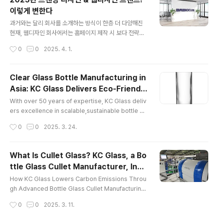
lized in air separation and gas purification techn
이렇게 변한다
ologies, offering comprehensive solutions that
글 내용
encompass the desi..
과거와는 달리 회사를 소개하는 방식이 한층 더 다양해진
현재, 웹디자인 회사에서는 홈페이지 제작 시 보다 전략적
인 브랜딩 디자인 및 마케팅을 중요시하고 있습니다. 특히
작성시간
0
0
2025. 4. 1.
나 끊임없이 발전하고 진화하는 브랜딩 디자인, 홈페이지
제작의 세계에 발 맞춰 웹디자인 회사에서는 트렌디한 전
략이 요구되어지고 있는데요. 그렇다면 이번 2025년에
Clear Glass Bottle Manufacturing in
요구되는 브랜딩 디자인, 웹디자인 회사 트렌드는 무엇일
Asia: KC Glass Delivers Eco-Friendly
지 웹디자인 회사이자 홈페이지 제작 회사인 저희 MNK가
글 내용
Innovation
알려드리도록 하겠습니다. 1. 2025년 브랜딩 디자인 트렌
With over 50 years of expertise, KC Glass deliv
드 TOP5 - 성공적인 브랜드 아이덴티티 구축법 성공적인
ers excellence in scalable,sustainable bottle pr
브랜딩 디자인을 통해 브랜드의 아이덴티티를 구축하기 위
oduction KC Glass & Materials Co., Ltd. is a glo
작성시간
0
0
2025. 3. 24.
해 웹디자인 회사에서는 2025년의 브랜딩 디자인 트렌드
bal leader in clear glass bottle manufacturing in
다섯가지를 주목해야 해요! 불필요한 요소..
Asia, with over 50 years of experience serving
the pharmaceutical, cosmetic, and beverage in
What Is Cullet Glass? KC Glass, a Bo
dustries. As demand grows for sustainable, hig
ttle Glass Cullet Manufacturer, Inno
h-quality packaging, KC Glass continues to set t
글 내용
vates Recycling for Bottle Glass in
he benchmark in c..
How KC Glass Lowers Carbon Emissions Throu
Asia
gh Advanced Bottle Glass Cullet Manufacturing I
n an era where sustainability is at the forefront o
작성시간
0
0
2025. 3. 11.
f industrial innovation, KC Glass & Materials Co.,
Ltd. is taking a pioneering role in glass recyclin