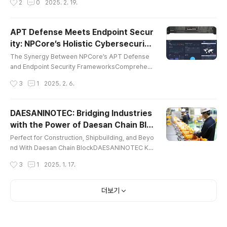
2
0
2025. 2. 19.
anufacturing industry, is reinforcing its commitm
ent to sustainability through innovative cullet gla
ss manufacturing. By integrating cullet glass ma
APT Defense Meets Endpoint Secur
nufacturing into its production process, the com
ity: NPCore’s Holistic Cybersecurity
pany is driving significant environmental and ec
글 내용
Solutions
onomic be..
The Synergy Between NPCore’s APT Defense
and Endpoint Security FrameworksComprehen
sive Strategies and Solutions for APT Defense
작성시간
3
1
2025. 2. 6.
As Advanced Persistent Threats (APTs) grow in
sophistication and impact, organizations need a
dvanced strategies to protect their digital infras
DAESANINOTEC: Bridging Industries
tructure. APT defense is essential for combatin
with the Power of Daesan Chain Blo
g these persistent threats, and NPCore, Inc., a g
글 내용
ck
lobal leader in cybersecurity in..
Perfect for Construction, Shipbuilding, and Beyo
nd With Daesan Chain BlockDAESANINOTEC Ko
rea, South Korea’s premier manufacturer of high
작성시간
3
1
2025. 1. 17.
-quality material handling equipment, is setting
a new global standard with its innovative solutio
ns. Renowned for reliability, advanced technolo
더보기
gy, and exceptional customer service, Daesan
chain block Daesan Korea continues to redefine
efficiency and safety in ..