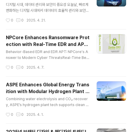
글 내용
tory compliance. ..
디지털 시대, 데이터 관리와 보안의 중요성 오늘날, 빠르게
변화하는 디지털 시대에서 데이터의 효율적 관리와 보안은
주요한 과제처럼 여겨지고 있습니다. 이와 같은 상황 속에
작성시간
0
0
2025. 4. 21.
서 엣지컴퓨팅 및 엣지컴퓨팅플랫폼은 데이터 생태계 및
보안 기능 측면에서 혁신을 가지고 와 이목이 집중되고 있
죠.그렇다면, 여기서 말하는 엣지컴퓨팅이란 무엇이며 엣
NPCore Enhances Ransomware Prot
지컴퓨팅플랫폼인 ‘나온웍스 엣지컴퓨팅 플랫폼’에서는 어
ection with Real-Time EDR and APT
떠한 이점을 제공하는지 살펴보겠습니다. 나온웍스 엣지컴
글 내용
Capabilities
퓨팅 플랫폼을 이해하기 위해서는 엣지컴퓨팅이라는 기술
Behavior-Based EDR and EDR APT: NPCore's A
에 대해 알고 계셔야만 할 것입니다. 엣지컴퓨팅이란?엣지
nswer to Modern Cyber ThreatsReal-Time Beh
컴퓨팅이란, 데이터를 클라우드 즉 중앙서버에 보내지 않
avioral Defense: ZombieZERO EDR vs. Tradition
작성시간
0
0
2025. 4. 7.
고 기기나 센서와 가까운 곳에서 처리하는 기술을 말합니
al AntivirusIn the face of ever-evolving cyber th
다. 네트워크의 끝 단을 의미하는 엣지에서 데이터를 처..
reats, Korean cybersecurity pioneer NPCore is
setting a new standard in endpoint protection w
ASPE Enhances Global Energy Trans
ith its flagship solution, ZombieZERO EDR. Desig
ition with Modular Hydrogen Plant S
ned for the modern digital enterprise, this adva
글 내용
olutions
nced EDR (Endpoint Detection an..
Combining water electrolysis and CO₂ recover
y, ASPE’s hydrogen plant tech supports clean e
nergy goals. ASPE Inc., a distinguished South K
작성시간
0
0
2025. 4. 1.
orean gas engineering company, has solidified i
ts position as a leader in the hydrogen plant sec
tor. Since its inception in 2000, ASPE has specia
2025년 브랜딩 디자인 & 웹디자인 트렌드!