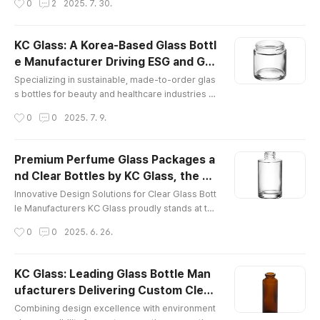
0
2
2025. 7. 30.
the most challenging industrial environments. M
ade with high-strength alloy steel and corrosion
-resistant coatings, these hoists provide consis
KC Glass: A Korea-Based Glass Bottl
tent performance, even in tough conditions. Wh
e Manufacturer Driving ESG and Glo
ether used on construction sites, in manufacturi
글 내용
bal Custom Partnerships
ng facilities, or in log..
Specializing in sustainable, made-to-order glas
s bottles for beauty and healthcare industries w
orldwide. KC Glass & Materials Co., Ltd., a leadi
작성시간
0
0
2025. 7. 9.
ng glass bottle manufacturer, is gaining recognit
ion as a trusted global glass bottle manufacture
r serving industries ranging from beauty to phar
Premium Perfume Glass Packages a
maceuticals. Based in South Korea, this innovati
nd Clear Bottles by KC Glass, the Tr
ve Korea glass bottle factory is pioneering sust
글 내용
usted Korea Glass Bottle Manufact
ainable grow..
Innovative Design Solutions for Clear Glass Bott
urer
le Manufacturers KC Glass proudly stands at th
e forefront of the global packaging industry as a
작성시간
0
0
2025. 6. 26.
leading Korea glass bottle manufacturer, recog
nized for its commitment to precision, quality, a
nd innovation. With decades of experience in th
KC Glass: Leading Glass Bottle Man
e design and production of clear glass bottles a
ufacturers Delivering Custom Clear
nd perfume glass packages, KC Glass serves a
글 내용
Glass Bottles and Sustainable Packa
s a one-stop partner..
Combining design excellence with environment