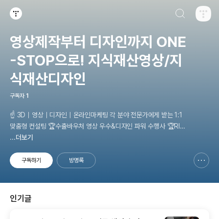
검색하기
티스토리
영상제작부터 디자인까지 ONE
-STOP으로! 지식재산영상/지
식재산디자인
구독자
1
☝ 3D｜영상｜디자인｜온라인마케팅 각 분야 전문가에게 받는 1:1
맞춤형 컨설팅 🏆수출바우처 영상 우수&디자인 파워 수행사 🏆RIP
C 3D동영상·브랜드·디자인 수행사 🏆제조·RIPS·관광 바우처 수행사
...더보기
기획부터 촬영, 제작, 영상 편집까지 한 번에! 홍보물 제작부터 홈페이
지 제작까지 모든 영상, 디자인을 단 하나의 회사를 통해 빠르게 제작
구독하기
방명록
신고하기 레이어
열기
하세요. 원하는 영상, 원하는 디자인 모두 1:1 맞춤형으로 제작해드립
니다. 😊
인기글