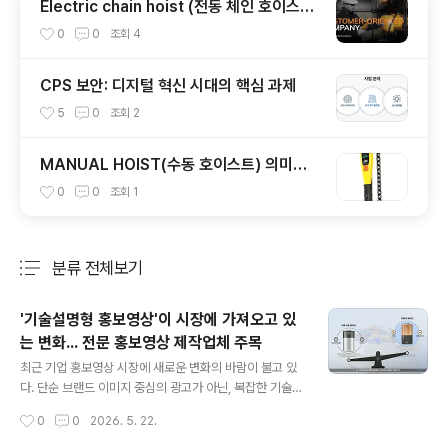
Electric chain hoist (전동 체인 호이스트)
의 특징 및 주의사항
0
0
조회
4
CPS 보안: 디지털 혁신 시대의 핵심 과제
5
0
조회
2
MANUAL HOIST(수동 호이스트) 의미와
종류 소개
0
0
조회
1
분류 전체보기
주요 글 목록
'기술설명형 홍보영상'이 시장에 가져오고 있
는 변화... 전문 홍보영상 제작업체 주목
글 내용
최근 기업 홍보영상 시장에 새로운 변화의 바람이 불고 있
다. 단순 브랜드 이미지 중심의 광고가 아닌, 복잡한 기술
구조와 제품 원리, 지식재산(IP) 등을 직관적으로 전달하는
작성시간
0
0
2026. 5. 22.
'기술설명형 콘텐츠'로 트렌드가 이동한 것이다. 특히 전문
적인 기술과 사업 구조를 바이어 및 투자자에게 효과적으