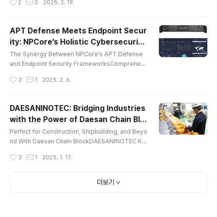
2
0
2025. 2. 19.
anufacturing industry, is reinforcing its commitm
ent to sustainability through innovative cullet gla
ss manufacturing. By integrating cullet glass ma
APT Defense Meets Endpoint Secur
nufacturing into its production process, the com
ity: NPCore’s Holistic Cybersecurity
pany is driving significant environmental and ec
글 내용
Solutions
onomic be..
The Synergy Between NPCore’s APT Defense
and Endpoint Security FrameworksComprehen
sive Strategies and Solutions for APT Defense
작성시간
3
1
2025. 2. 6.
As Advanced Persistent Threats (APTs) grow in
sophistication and impact, organizations need a
dvanced strategies to protect their digital infras
DAESANINOTEC: Bridging Industries
tructure. APT defense is essential for combatin
with the Power of Daesan Chain Blo
g these persistent threats, and NPCore, Inc., a g
글 내용
ck
lobal leader in cybersecurity in..
Perfect for Construction, Shipbuilding, and Beyo
nd With Daesan Chain BlockDAESANINOTEC Ko
rea, South Korea’s premier manufacturer of high
작성시간
3
1
2025. 1. 17.
-quality material handling equipment, is setting
a new global standard with its innovative solutio
ns. Renowned for reliability, advanced technolo
더보기
gy, and exceptional customer service, Daesan
chain block Daesan Korea continues to redefine
efficiency and safety in ..