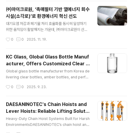
로 전달해야 하는 제조·IT·바이오·공공기관 등 기술 기반 산
㈜마이크로원, ‘촉매필터 기반 열에너지 회수
업군에서 이러한 변화가 뚜렷하게 나타나고 있다. 최근 업
시설(소각로)’로 환경에너지 혁신 선도
계 동향을 보면 기업들이 투자유치(IR), 해외 바이어 상담,
글 내용
정부지원사업 발표, 산업 전시회 등 다양한 비즈니스 현장
대기오염 저감과 폐기물 처리 효율화를 동시에 달성하기
에서 자사의 기술력과 제품 경쟁력을 명확하게 설명하는
위한 움직임이 활발해지는 가운데, ㈜마이크로원이 산업
데 어려움을 겪고 있다. 첨단 기술이나 연구개발(R&D) 기
현장의 오염물질 저감 및 에너지 순환 효율을 높이는 ‘통합
작성시간
0
0
2025. 11. 19.
반 사업의 경우, 비전문가인 이해관계자 입장에서는 일반
환경에너지 솔루션’을 강화하고 있다. 2006년 설립된 (주)
적인 브랜드 광고만으로 핵..
마이크로원은 산업용 집진설비, 열에너지 회수시설(소각
로), 고기능필터 기반 처리기술 등을 통해 환경에너지 분야
KC Glass, Global Glass Bottle Manuf
에서 EPC(Engineering, Procurement, Constructio
acturer, Offers Customized Clear B
n) 전문기업으로 성장해왔다. ‘미세한 분진 하나라도 놓치
글 내용
ottles and Perfume Glass Packages
지 않는다’는 창립 철학 아래, 대기환경 개선과 에너지 절감
Global glass bottle manufacturer from Korea de
for International Partners
을 동시에 구현하는 설비 개발에 주력하고 있다. 특히, 대기
livering clear bottles, amber bottles, and perfu
오염 저감과 폐기물처리 효율화를 위한 첨단 설비 기술은
me glass packages for cosmetics and pharmac
작성시간
0
0
2025. 9. 23.
환경에너지 산업의 핵심 인프라로 평가받고 있다. 마이크
euticals KC Glass & Materials Co., Ltd., a premie
로원의 주요..
r glass bottle manufacturer, proudly announces
its continued leadership in delivering high-quali
DAESANINOTEC's Chain Hoists and
ty glass packaging solutions for clients across
Lever Hoists: Reliable Lifting Solutio
pharmaceuticals, cosmetics, food, and lifestyle
글 내용
ns for Demanding Worksites
brands worldwide. A..
Heavy-Duty Chain Hoist Systems Built for Harsh
EnvironmentsDAESANINOTEC’s chain hoist and
lever hoist systems are designed to perform in
작성시간