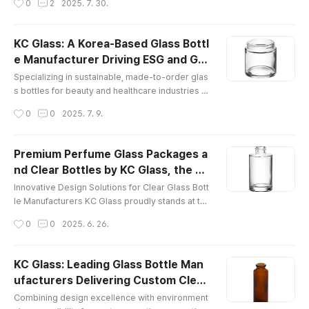
0
2
2025. 7. 30.
the most challenging industrial environments. M
ade with high-strength alloy steel and corrosion
-resistant coatings, these hoists provide consis
KC Glass: A Korea-Based Glass Bottl
tent performance, even in tough conditions. Wh
e Manufacturer Driving ESG and Glo
ether used on construction sites, in manufacturi
글 내용
bal Custom Partnerships
ng facilities, or in log..
Specializing in sustainable, made-to-order glas
s bottles for beauty and healthcare industries w
orldwide. KC Glass & Materials Co., Ltd., a leadi
작성시간
0
0
2025. 7. 9.
ng glass bottle manufacturer, is gaining recognit
ion as a trusted global glass bottle manufacture
r serving industries ranging from beauty to phar
Premium Perfume Glass Packages a
maceuticals. Based in South Korea, this innovati
nd Clear Bottles by KC Glass, the Tr
ve Korea glass bottle factory is pioneering sust
글 내용
usted Korea Glass Bottle Manufact
ainable grow..
Innovative Design Solutions for Clear Glass Bott
urer
le Manufacturers KC Glass proudly stands at th
e forefront of the global packaging industry as a
작성시간
0
0
2025. 6. 26.
leading Korea glass bottle manufacturer, recog
nized for its commitment to precision, quality, a
nd innovation. With decades of experience in th
KC Glass: Leading Glass Bottle Man
e design and production of clear glass bottles a
ufacturers Delivering Custom Clear
nd perfume glass packages, KC Glass serves a
글 내용
Glass Bottles and Sustainable Packa
s a one-stop partner..
Combining design excellence with environment