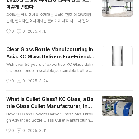
lized in air separation and gas purification techn
이렇게 변한다
ologies, offering comprehensive solutions that
글 내용
encompass the desi..
과거와는 달리 회사를 소개하는 방식이 한층 더 다양해진
현재, 웹디자인 회사에서는 홈페이지 제작 시 보다 전략적
인 브랜딩 디자인 및 마케팅을 중요시하고 있습니다. 특히
작성시간
0
0
2025. 4. 1.
나 끊임없이 발전하고 진화하는 브랜딩 디자인, 홈페이지
제작의 세계에 발 맞춰 웹디자인 회사에서는 트렌디한 전
략이 요구되어지고 있는데요. 그렇다면 이번 2025년에
Clear Glass Bottle Manufacturing in
요구되는 브랜딩 디자인, 웹디자인 회사 트렌드는 무엇일
Asia: KC Glass Delivers Eco-Friendly
지 웹디자인 회사이자 홈페이지 제작 회사인 저희 MNK가
글 내용
Innovation
알려드리도록 하겠습니다. 1. 2025년 브랜딩 디자인 트렌
With over 50 years of expertise, KC Glass deliv
드 TOP5 - 성공적인 브랜드 아이덴티티 구축법 성공적인
ers excellence in scalable,sustainable bottle pr
브랜딩 디자인을 통해 브랜드의 아이덴티티를 구축하기 위
oduction KC Glass & Materials Co., Ltd. is a glo
작성시간
0
0
2025. 3. 24.
해 웹디자인 회사에서는 2025년의 브랜딩 디자인 트렌드
bal leader in clear glass bottle manufacturing in
다섯가지를 주목해야 해요! 불필요한 요소..
Asia, with over 50 years of experience serving
the pharmaceutical, cosmetic, and beverage in
What Is Cullet Glass? KC Glass, a Bo
dustries. As demand grows for sustainable, hig
ttle Glass Cullet Manufacturer, Inno
h-quality packaging, KC Glass continues to set t
글 내용
vates Recycling for Bottle Glass in
he benchmark in c..
How KC Glass Lowers Carbon Emissions Throu
Asia
gh Advanced Bottle Glass Cullet Manufacturing I
n an era where sustainability is at the forefront o
작성시간
0
0
2025. 3. 11.
f industrial innovation, KC Glass & Materials Co.,
Ltd. is taking a pioneering role in glass recyclin