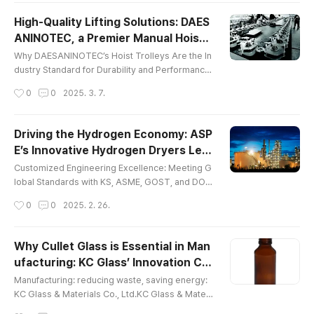
g across Asia. As the most renowned and envir
High-Quality Lifting Solutions: DAES
onmentally conscious bottle glass cullet manufa
ANINOTEC, a Premier Manual Hoist
cturer in the region, the company is transformin
글 내용
Manufacturer
g how glass wast..
Why DAESANINOTEC’s Hoist Trolleys Are the In
dustry Standard for Durability and Performanc
e DAESANINOTEC, a leader in material handling
작성시간
0
0
2025. 3. 7.
solutions, is making significant strides in the glo
bal market with its high-performance manual ho
ist and hoist trolley products. As one of the top
Driving the Hydrogen Economy: ASP
manual hoist manufacturers, the company enha
E’s Innovative Hydrogen Dryers Lea
nces efficiency and safety across industries wit
글 내용
d the Way
h customized solutions. ..
Customized Engineering Excellence: Meeting G
lobal Standards with KS, ASME, GOST, and DOS
H ASPE, a leader in gas engineering, introduces
작성시간
0
0
2025. 2. 26.
its hydrogen dryer, designed to remove moistu
re and impurities from hydrogen gas. Using adv
anced catalytic and adsorption technologies, th
Why Cullet Glass is Essential in Man
e hydrogen dryer enhances purification for indu
ufacturing: KC Glass’ Innovation Cul
stries like fuel cells, semiconductors, and chemi
글 내용
let glass
cal processing. Engineered f..
Manufacturing: reducing waste, saving energy:
KC Glass & Materials Co., Ltd.KC Glass & Materi
als Co., Ltd., a leader in the bottle glass cullet m
작성시간