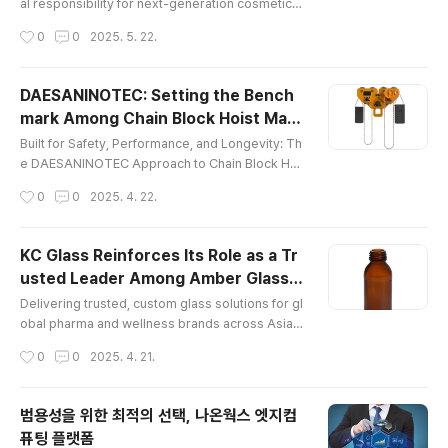
ging for Global Beauty Brands
al responsibility for next-generation cosmetic g
lass bottles. KC Glass & Materials Co., Ltd. (KC
작성시간
0
0
2025. 5. 22.
Glass) stands out among glass bottle manufactu
rers as a premier provider of high-quality clear
glass bottles. As a trusted cosmetic glass bottl
DAESANINOTEC: Setting the Bench
e manufacturer, KC Glass redefines how beauty
mark Among Chain Block Hoist Man
brands design and package their products by o
글 내용
ufacturers
ffering custom clear gl..
Built for Safety, Performance, and Longevity: Th
e DAESANINOTEC Approach to Chain Block Hoi
st Manufacturing In the demanding realm of indu
작성시간
0
0
2025. 4. 22.
strial lifting, safety, reliability, and efficiency are
paramount. DAESANINOTEC, as chain block hoi
st manufacturers, stands as a leading global for
KC Glass Reinforces Its Role as a Tr
ce among chain block hoist manufacturers. With
usted Leader Among Amber Glass B
a steadfast commitment to quality, innovation, a
글 내용
ottle Manufacturers in Asia
nd customer satis..
Delivering trusted, custom glass solutions for gl
obal pharma and wellness brands across Asia K
C Glass is widely known as one of the most reli
작성시간
0
0
2025. 4. 21.
able amber glass bottle manufacturers in Asia.
With 50+ years of experience, it has earned the
trust of global pharmaceutical brands. Among a
범용성을 위한 최적의 선택, 나온웍스 엣지컴
mber glass bottle manufacturers, KC Glass is re
퓨팅 플랫폼
cognized for its quality, consistency, and regula