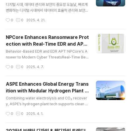
글 내용
tory compliance. ..
디지털 시대, 데이터 관리와 보안의 중요성 오늘날, 빠르게
변화하는 디지털 시대에서 데이터의 효율적 관리와 보안은
주요한 과제처럼 여겨지고 있습니다. 이와 같은 상황 속에
작성시간
0
0
2025. 4. 21.
서 엣지컴퓨팅 및 엣지컴퓨팅플랫폼은 데이터 생태계 및
보안 기능 측면에서 혁신을 가지고 와 이목이 집중되고 있
죠.그렇다면, 여기서 말하는 엣지컴퓨팅이란 무엇이며 엣
NPCore Enhances Ransomware Prot
지컴퓨팅플랫폼인 ‘나온웍스 엣지컴퓨팅 플랫폼’에서는 어
ection with Real-Time EDR and APT
떠한 이점을 제공하는지 살펴보겠습니다. 나온웍스 엣지컴
글 내용
Capabilities
퓨팅 플랫폼을 이해하기 위해서는 엣지컴퓨팅이라는 기술
Behavior-Based EDR and EDR APT: NPCore's A
에 대해 알고 계셔야만 할 것입니다. 엣지컴퓨팅이란?엣지
nswer to Modern Cyber ThreatsReal-Time Beh
컴퓨팅이란, 데이터를 클라우드 즉 중앙서버에 보내지 않
avioral Defense: ZombieZERO EDR vs. Tradition
작성시간
0
0
2025. 4. 7.
고 기기나 센서와 가까운 곳에서 처리하는 기술을 말합니
al AntivirusIn the face of ever-evolving cyber th
다. 네트워크의 끝 단을 의미하는 엣지에서 데이터를 처..
reats, Korean cybersecurity pioneer NPCore is
setting a new standard in endpoint protection w
ASPE Enhances Global Energy Trans
ith its flagship solution, ZombieZERO EDR. Desig
ition with Modular Hydrogen Plant S
ned for the modern digital enterprise, this adva
글 내용
olutions
nced EDR (Endpoint Detection an..
Combining water electrolysis and CO₂ recover
y, ASPE’s hydrogen plant tech supports clean e
nergy goals. ASPE Inc., a distinguished South K
작성시간
0
0
2025. 4. 1.
orean gas engineering company, has solidified i
ts position as a leader in the hydrogen plant sec
tor. Since its inception in 2000, ASPE has specia
2025년 브랜딩 디자인 & 웹디자인 트렌드!