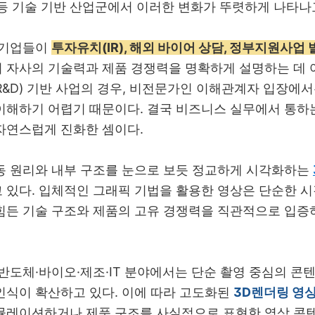
등 기술 기반 산업군에서 이러한 변화가 뚜렷하게 나타나
 기업들이
투자유치(IR), 해외 바이어 상담, 정부지원사업 
 자사의 기술력과 제품 경쟁력을 명확하게 설명하는 데 
R&D)
기반 사업의 경우
,
비전문가인 이해관계자 입장에서
이해하기 어렵기 때문이다
.
결국 비즈니스 실무에서 통하
자연스럽게 진화한 셈이다
.
동 원리와 내부 구조를 눈으로 보듯 정교하게 시각화하는
 있다
.
입체적인 그래픽 기법을 활용한 영상은 단순한 
힘든 기술 구조와 제품의 고유 경쟁력을 직관적으로 입증
 반도체
·
바이오
·
제조
·IT
분야에서는 단순 촬영 중심의 콘
인식이 확산하고 있다
.
이에 따라 고도화된
3D렌더링 영
뮬레이션하거나 제품 구조를 사실적으로 표현한 영상 콘