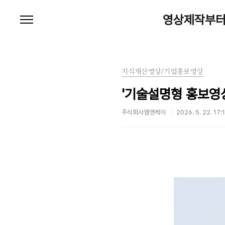
본문 바로가기
영상제작부터
지식재산영상/기업홍보영상
'기술설명형 홍보영상
주식회사엠앤케이
2026. 5. 22. 17: