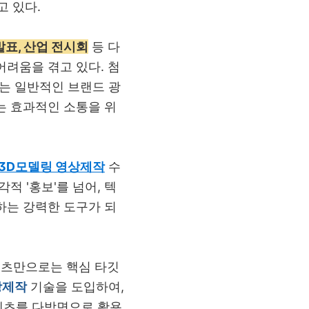
고 있다
.
발표, 산업 전시회
등 다
어려움을 겪고 있다
.
첨
는 일반적인 브랜드 광
는 효과적인 소통을 위
3D
모델링
영상제작
수
시각적
'
홍보
'
를 넘어
,
텍
하는 강력한 도구가 되
텐츠만으로는 핵심 타깃
상제작
기술을 도입하여
,
텐츠를 다방면으로 활용